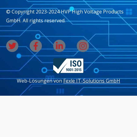
© Copyright 2023-2024 HVP High Voltage Products
GmbH. All rights reserved.
T
F
L
I
w
a
i
n
i
c
n
s
t
e
k
t
t
b
e
a
Web-Lösungen von
Fexle IT-Solutions GmbH
e
o
d
g
r
o
i
r
k
n
a
-
-
m
f
i
n