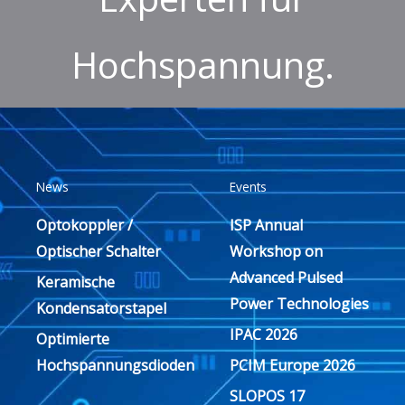
Hochspannung.
News
Events
Optokoppler /
ISP Annual
Optischer Schalter
Workshop on
Advanced Pulsed
Keramische
Power Technologies
Kondensatorstapel
IPAC 2026
Optimierte
Hochspannungsdioden
PCIM Europe 2026
SLOPOS 17