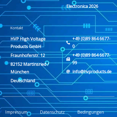
Electronica 2026
Kontakt
+49 (0)89 864 6677-
HVP High Voltage
0
Products GmbH
+49 (0)89 864 6677-
Fraunhoferstr. 12
99
82152 Martinsried /
info@hvproducts.de
München
Deutschland
Impressum
Datenschutz
Bedingungen