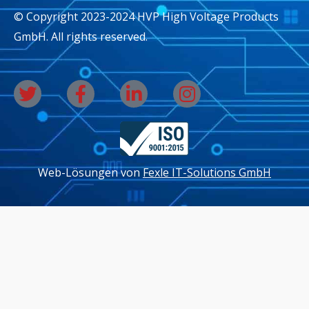
© Copyright 2023-2024 HVP High Voltage Products
GmbH. All rights reserved.
T
F
L
I
w
a
i
n
i
c
n
s
t
e
k
t
t
b
e
a
Web-Lösungen von
Fexle IT-Solutions GmbH
e
o
d
g
r
o
i
r
k
n
a
-
-
m
f
i
n