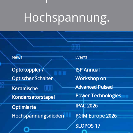
Hochspannung.
News
Events
Optokoppler /
ISP Annual
Optischer Schalter
Workshop on
Advanced Pulsed
Keramische
Power Technologies
Kondensatorstapel
IPAC 2026
Optimierte
Hochspannungsdioden
PCIM Europe 2026
SLOPOS 17