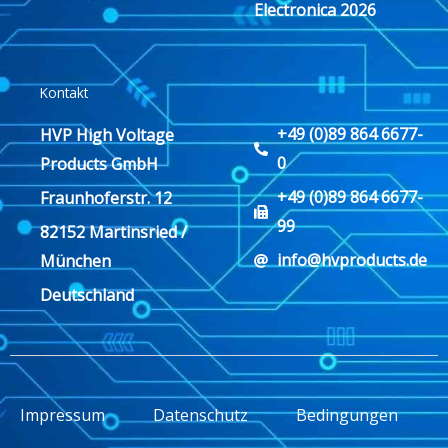
Electronica 2026
Kontakt
+49 (0)89 864 6677-
HVP High Voltage
0
Products GmbH
+49 (0)89 864 6677-
Fraunhoferstr. 12
99
82152 Martinsried /
info@hvproducts.de
München
Deutschland
Impressum
Datenschutz
Bedingungen