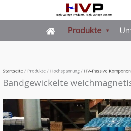
Zum
Inhalt
springen
Produkte
Un
Startseite
/ Produkte / Hochspannung /
HV-Passive Komponen
Bandgewickelte weichmagneti