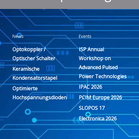
News
Events
Optokoppler /
ISP Annual
Optischer Schalter
Workshop on
Advanced Pulsed
Keramische
Power Technologies
Kondensatorstapel
IPAC 2026
Optimierte
Hochspannungsdioden
PCIM Europe 2026
SLOPOS 17
Electronica 2026