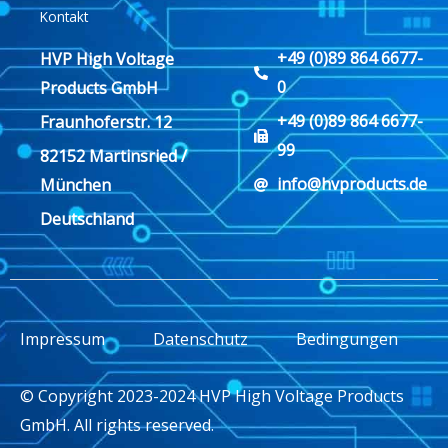
Kontakt
+49 (0)89 864 6677-
HVP High Voltage
0
Products GmbH
+49 (0)89 864 6677-
Fraunhoferstr. 12
99
82152 Martinsried /
info@hvproducts.de
München
Deutschland
Impressum
Datenschutz
Bedingungen
© Copyright 2023-2024 HVP High Voltage Products
GmbH. All rights reserved.