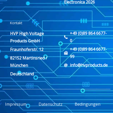
Electronica 2026
Kontakt
+49 (0)89 864 6677-
HVP High Voltage
0
Products GmbH
+49 (0)89 864 6677-
Fraunhoferstr. 12
99
82152 Martinsried /
info@hvproducts.de
München
Deutschland
Impressum
Datenschutz
Bedingungen