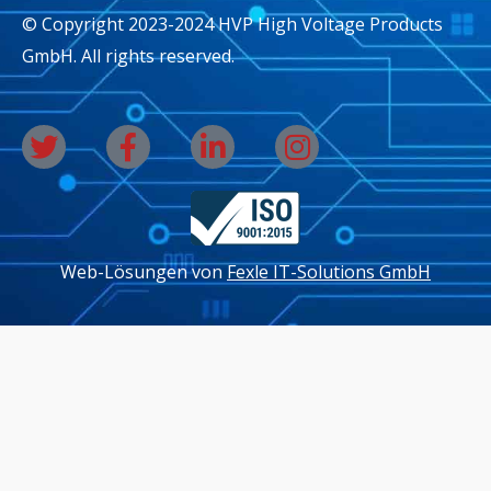
© Copyright 2023-2024 HVP High Voltage Products
GmbH. All rights reserved.
T
F
L
I
w
a
i
n
i
c
n
s
t
e
k
t
t
b
e
a
Web-Lösungen von
Fexle IT-Solutions GmbH
e
o
d
g
r
o
i
r
k
n
a
-
-
m
f
i
n