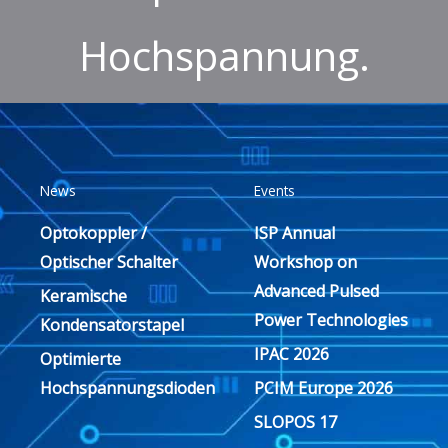
Hochspannung.
News
Events
Optokoppler /
ISP Annual
Optischer Schalter
Workshop on
Advanced Pulsed
Keramische
Power Technologies
Kondensatorstapel
IPAC 2026
Optimierte
Hochspannungsdioden
PCIM Europe 2026
SLOPOS 17